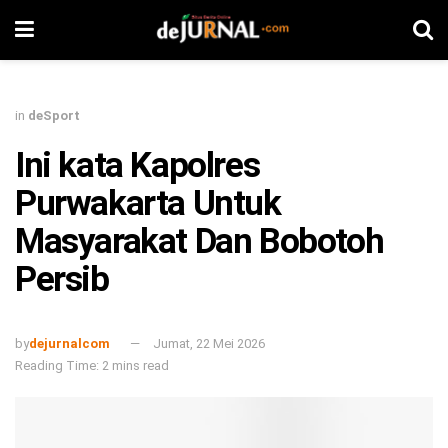
in
deSport
Ini kata Kapolres
Purwakarta Untuk
Masyarakat Dan Bobotoh
Persib
by
dejurnalcom
Jumat, 22 Mei 2026
Reading Time: 2 mins read