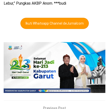
Lebur,” Pungkas AKBP Anom. ***budi
Ikuti Whatsapp Channel deJurnalcom
Previous Post