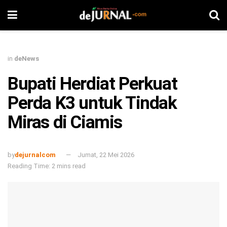
in
deNews
Bupati Herdiat Perkuat
Perda K3 untuk Tindak
Miras di Ciamis
by
dejurnalcom
Jumat, 22 Mei 2026
Reading Time: 2 mins read