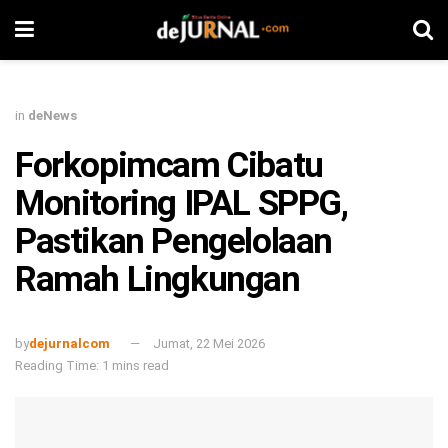
in
deNews
Forkopimcam Cibatu
Monitoring IPAL SPPG,
Pastikan Pengelolaan
Ramah Lingkungan
by
dejurnalcom
Jumat, 22 Mei 2026
Reading Time: 1 mins read