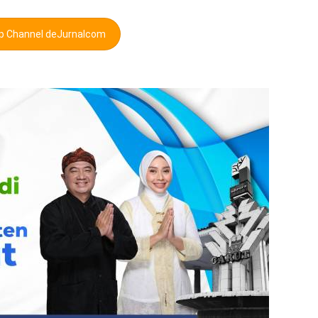
pp Channel deJurnalcom