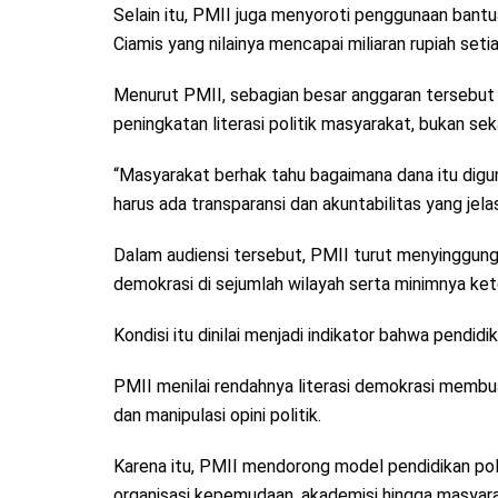
Selain itu, PMII juga menyoroti penggunaan bantu
Ciamis yang nilainya mencapai miliaran rupiah seti
Menurut PMII, sebagian besar anggaran tersebu
peningkatan literasi politik masyarakat, bukan sek
“Masyarakat berhak tahu bagaimana dana itu digu
harus ada transparansi dan akuntabilitas yang jelas
Dalam audiensi tersebut, PMII turut menyinggung
demokrasi di sejumlah wilayah serta minimnya kete
Kondisi itu dinilai menjadi indikator bahwa pendid
PMII menilai rendahnya literasi demokrasi membua
dan manipulasi opini politik.
Karena itu, PMII mendorong model pendidikan pol
organisasi kepemudaan, akademisi hingga masyarak