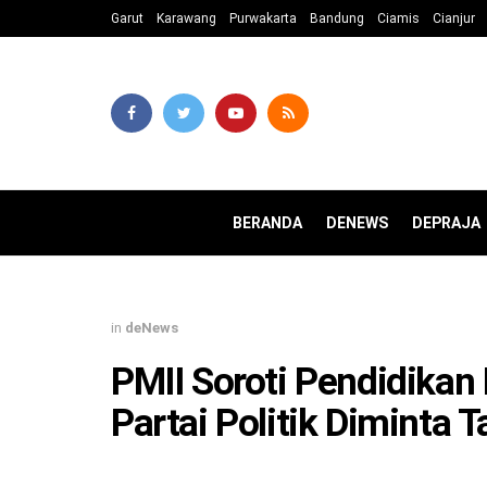
Garut
Karawang
Purwakarta
Bandung
Ciamis
Cianjur
BERANDA
DENEWS
DEPRAJA
in
deNews
PMII Soroti Pendidikan 
Partai Politik Diminta 