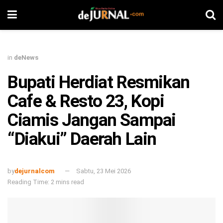
in
deNews
Bupati Herdiat Resmikan
Cafe & Resto 23, Kopi
Ciamis Jangan Sampai
“Diakui” Daerah Lain
by
dejurnalcom
Sabtu, 23 Mei 2026
Reading Time: 2 mins read