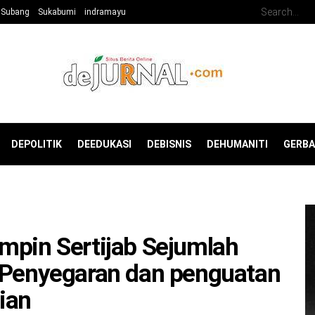
Subang
Sukabumi
indramayu
DEPOLITIK
DEEDUKASI
DEBISNIS
DEHUMANITI
GERB
mpin Sertijab Sejumlah
a Penyegaran dan penguatan
sian