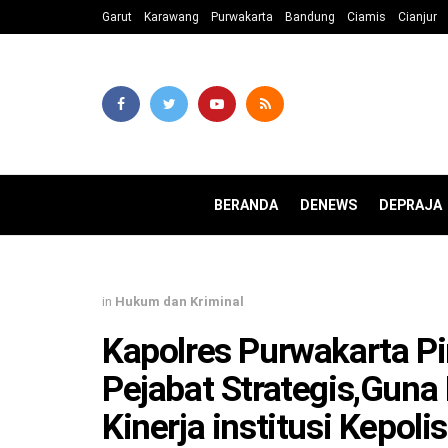
Garut
Karawang
Purwakarta
Bandung
Ciamis
Cianjur
BERANDA
DENEWS
DEPRAJA
in
Hukum dan Kriminal
Kapolres Purwakarta Pi
Pejabat Strategis,Gun
Kinerja institusi Kepoli