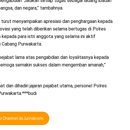
engabdian. Jadikan setiap tugas sebagai ladang ibadah
angsa, dan negara,” tambahnya.
 turut menyampaikan apresiasi dan penghargaan kepada
inovasi yang telah diberikan selama bertugas di Polres
kepada para istri anggota yang selama ini aktif
i Cabang Purwakarta.
ejabat lama atas pengabdian dan loyalitasnya kepada
u, semoga semakin sukses dalam mengemban amanah,”
t dan dihadiri jajaran pejabat utama, personel Polres
Purwakarta.***budi
pp Channel deJurnalcom