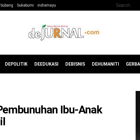
Subang
Sukabumi
indramayu
DEPOLITIK
DEEDUKASI
DEBISNIS
DEHUMANITI
GERB
i Pembunuhan Ibu-Anak
l