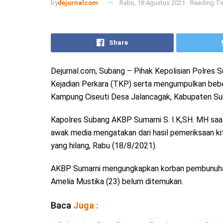
by
dejurnalcom
Rabu, 18 Agustus 2021
Reading Ti
Share
Dejurnal.com, Subang – Pihak Kepolisian Polres 
Kejadian Perkara (TKP) serta mengumpulkan beber
Kampung Ciseuti Desa Jalancagak, Kabupaten Su
Kapolres Subang AKBP Sumarni S. I.K,SH. MH sa
awak media mengatakan dari hasil pemeriksaan kit
yang hilang, Rabu (18/8/2021).
AKBP Sumarni mengungkapkan korban pembunuhan t
Amelia Mustika (23) belum ditemukan.
Baca
Juga :