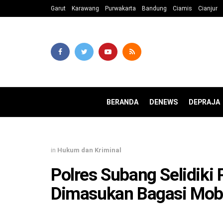
Garut
Karawang
Purwakarta
Bandung
Ciamis
Cianjur
BERANDA
DENEWS
DEPRAJA
in
Hukum dan Kriminal
Polres Subang Selidik
Dimasukan Bagasi Mobi