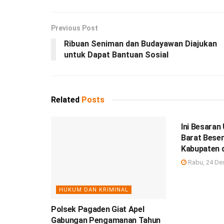
Previous Post
Ribuan Seniman dan Budayawan Diajukan
untuk Dapat Bantuan Sosial
Related
Posts
DEBISNIS
Ini Besara
Barat Beser
Kabupaten 
Rabu, 24 De
HUKUM DAN KRIMINAL
Polsek Pagaden Giat Apel
Gabungan Pengamanan Tahun