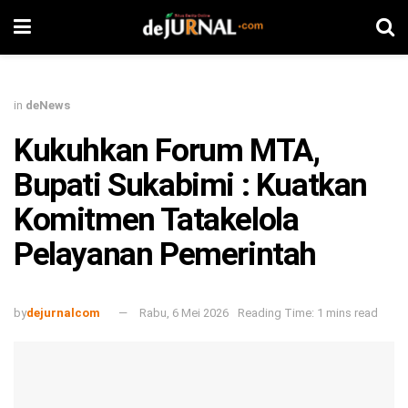
in
deNews
Kukuhkan Forum MTA,
Bupati Sukabimi : Kuatkan
Komitmen Tatakelola
Pelayanan Pemerintah
by
dejurnalcom
Rabu, 6 Mei 2026
Reading Time: 1 mins read