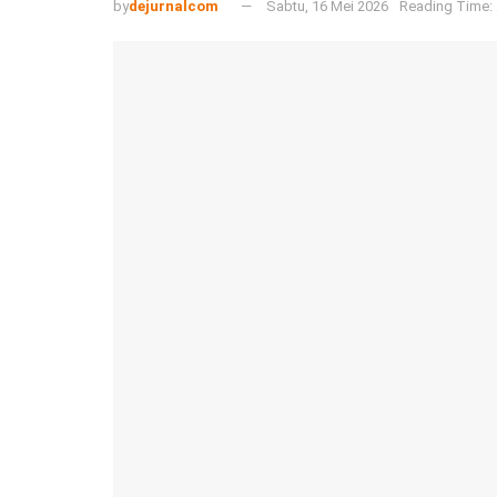
by
dejurnalcom
Sabtu, 16 Mei 2026
Reading Time: 