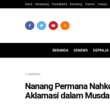
Garut
Karawang
Purwakarta
Bandung
Ciamis
Cianjur
BERANDA
DENEWS
DEPRAJA
in
deNews
Nanang Permana Nahkod
Aklamasi dalam Musda 