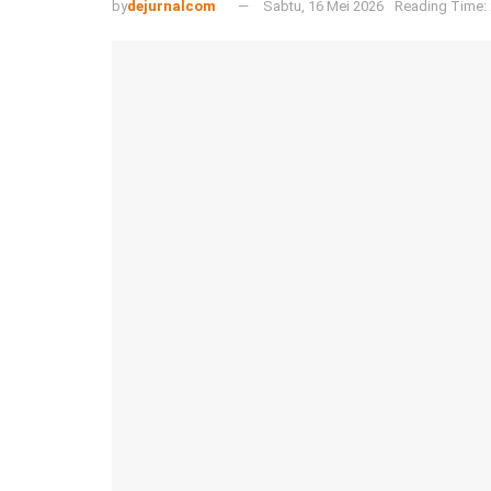
by
dejurnalcom
Sabtu, 16 Mei 2026
Reading Time: 