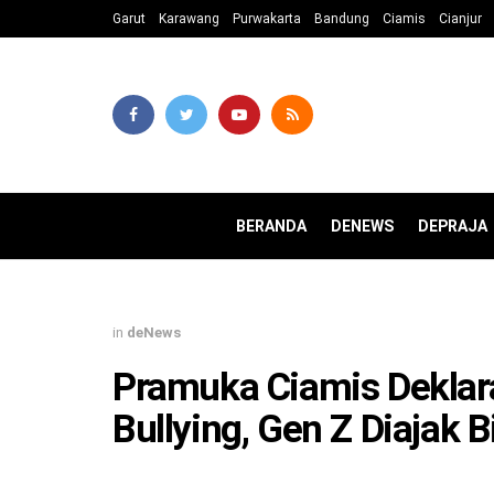
Garut
Karawang
Purwakarta
Bandung
Ciamis
Cianjur
BERANDA
DENEWS
DEPRAJA
in
deNews
Pramuka Ciamis Deklar
Bullying, Gen Z Diajak 