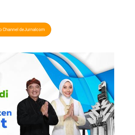
pp Channel deJurnalcom