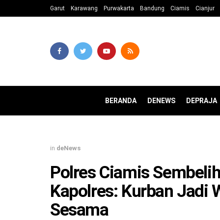
Garut
Karawang
Purwakarta
Bandung
Ciamis
Cianjur
BERANDA
DENEWS
DEPRAJA
in
deNews
Polres Ciamis Sembelih
Kapolres: Kurban Jadi 
Sesama