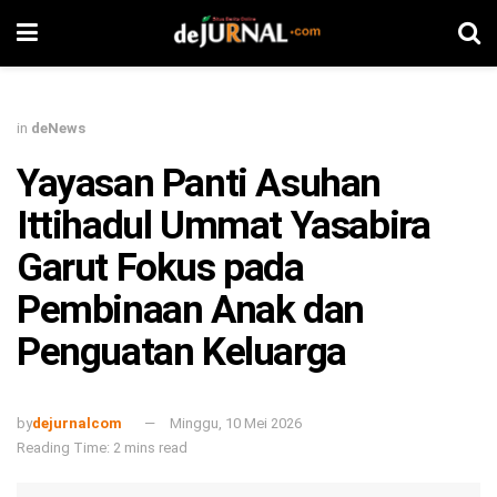
in
deNews
Yayasan Panti Asuhan
Ittihadul Ummat Yasabira
Garut Fokus pada
Pembinaan Anak dan
Penguatan Keluarga
by
dejurnalcom
Minggu, 10 Mei 2026
Reading Time: 2 mins read