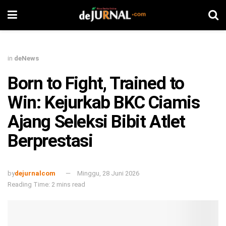
in
deNews
Born to Fight, Trained to
Win: Kejurkab BKC Ciamis
Ajang Seleksi Bibit Atlet
Berprestasi
by
dejurnalcom
Minggu, 28 Juni 2026
Reading Time: 2 mins read