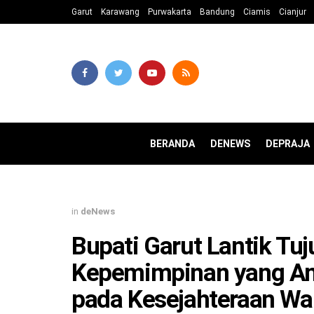
Garut
Karawang
Purwakarta
Bandung
Ciamis
Cianjur
BERANDA
DENEWS
DEPRAJA
in
deNews
Bupati Garut Lantik Tu
Kepemimpinan yang Am
pada Kesejahteraan Wa