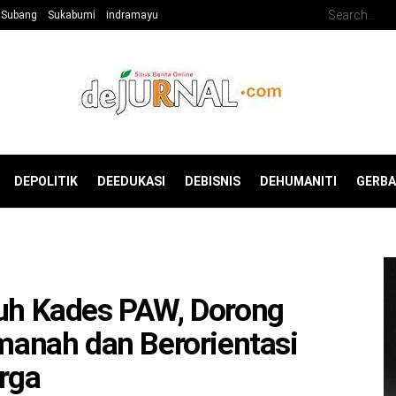
Subang
Sukabumi
indramayu
DEPOLITIK
DEEDUKASI
DEBISNIS
DEHUMANITI
GERB
juh Kades PAW, Dorong
anah dan Berorientasi
rga