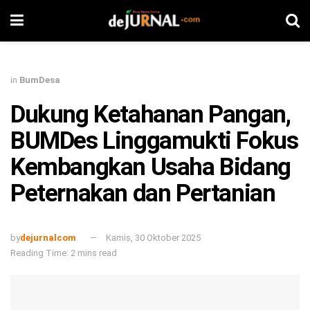
in
BumDesa
Dukung Ketahanan Pangan,
BUMDes Linggamukti Fokus
Kembangkan Usaha Bidang
Peternakan dan Pertanian
by
dejurnalcom
Kamis, 30 Oktober 2025
Reading Time: 2 mins read