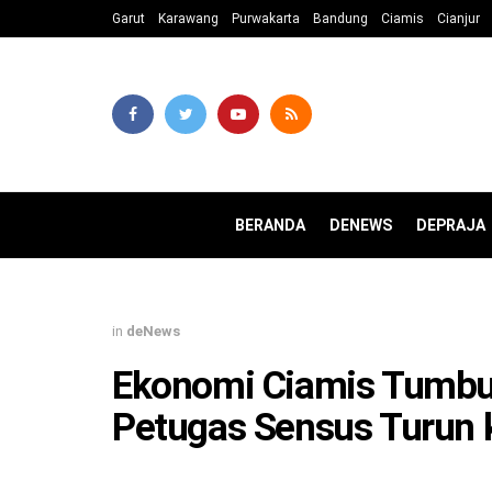
Garut
Karawang
Purwakarta
Bandung
Ciamis
Cianjur
BERANDA
DENEWS
DEPRAJA
in
deNews
Ekonomi Ciamis Tumbuh
Petugas Sensus Turun 