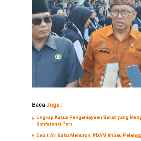
Baca
Juga :
Ungkap Kasus Penganiayaan Berat yang Menga
Konferensi Pers
Debit Air Baku Menurun, PDAM Imbau Pelangg