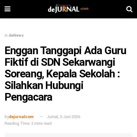
in
deNews
Enggan Tanggapi Ada Guru
Fiktif di SDN Sekarwangi
Soreang, Kepala Sekolah :
Silahkan Hubungi
Pengacara
by
dejurnalcom
Jumat, 5 Juni 2026
Reading Time: 2 mins read