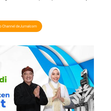
pp Channel deJurnalcom