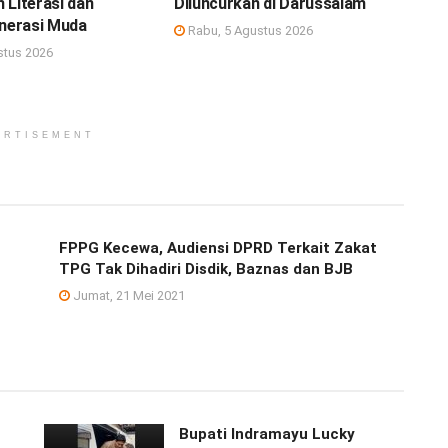
 Literasi dan
Diluncurkan di Darussalam
enerasi Muda
Rabu, 5 Agustus 2026
stus 2026
ERTISEMENT
FPPG Kecewa, Audiensi DPRD Terkait Zakat
TPG Tak Dihadiri Disdik, Baznas dan BJB
Jumat, 21 Mei 2021
Bupati Indramayu Lucky