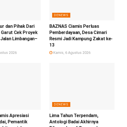
DENEWS
ur dan Pihak Dari
BAZNAS Ciamis Perluas
 Garut Cek Proyek
Pemberdayaan, Desa Cimari
i Jalan Limbangan–
Resmi Jadi Kampung Zakat ke-
13
ustus 2026
Kamis, 6 Agustus 2026
DENEWS
mis Apresiasi
Lima Tahun Terpendam,
dai, Pemantik
Antologi Badai Akhirnya