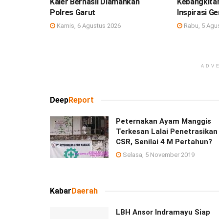
Kaler Berhasil Diamankan
Kebangkitan
Polres Garut
Inspirasi G
Kamis, 6 Agustus 2026
Rabu, 5 Agu
ADV
Deep
Report
Peternakan Ayam Manggis
Terkesan Lalai Penetrasikan
CSR, Senilai 4 M Pertahun?
Selasa, 5 November 2019
Kabar
Daerah
LBH Ansor Indramayu Siap