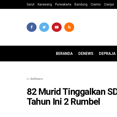
Garut
Karawang
Purwakarta
Bandung
Ciamis
Cianjur
BERANDA
DENEWS
DEPRAJA
in
deNews
82 Murid Tinggalkan 
Tahun Ini 2 Rumbel