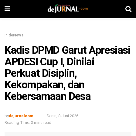
in
deNews
Kadis DPMD Garut Apresiasi
APDESI Cup I, Dinilai
Perkuat Disiplin,
Kekompakan, dan
Kebersamaan Desa
by
dejurnalcom
Senin, 8 Juni 2026
Reading Time: 3 mins read