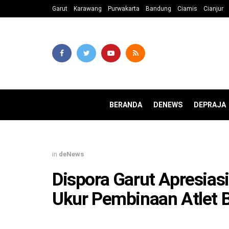
Garut
Karawang
Purwakarta
Bandung
Ciamis
Cianjur
BERANDA
DENEWS
DEPRAJA
in
deNews
Dispora Garut Apresiasi
Ukur Pembinaan Atlet 