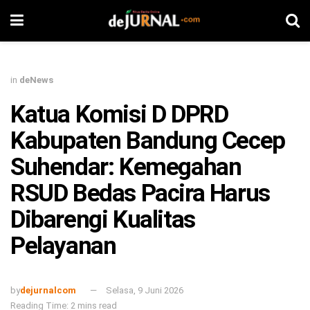
in
deNews
Katua Komisi D DPRD
Kabupaten Bandung Cecep
Suhendar: Kemegahan
RSUD Bedas Pacira Harus
Dibarengi Kualitas
Pelayanan
by
dejurnalcom
Selasa, 9 Juni 2026
Reading Time: 2 mins read