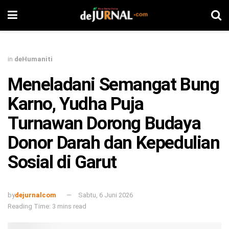
in
deHumaniti
Meneladani Semangat Bung
Karno, Yudha Puja
Turnawan Dorong Budaya
Donor Darah dan Kepedulian
Sosial di Garut
by
dejurnalcom
Sabtu, 6 Juni 2026
Reading Time: 3 mins read