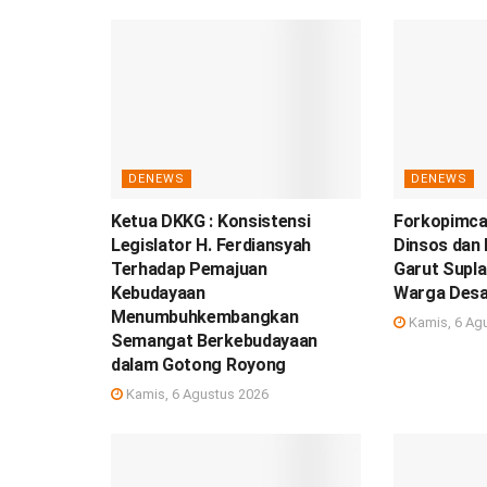
DENEWS
DENEWS
Ketua DKKG : Konsistensi
Forkopimca
Legislator H. Ferdiansyah
Dinsos dan
Terhadap Pemajuan
Garut Suplai
Kebudayaan
Warga Desa
Menumbuhkembangkan
Kamis, 6 Ag
Semangat Berkebudayaan
dalam Gotong Royong
Kamis, 6 Agustus 2026