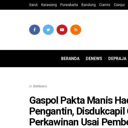
Garut
Karawang
Purwakarta
Bandung
Ciamis
Cianjur
BERANDA
DENEWS
DEPRAJA
in
deNews
Gaspol Pakta Manis Had
Pengantin, Disdukcapil
Perkawinan Usai Pemb