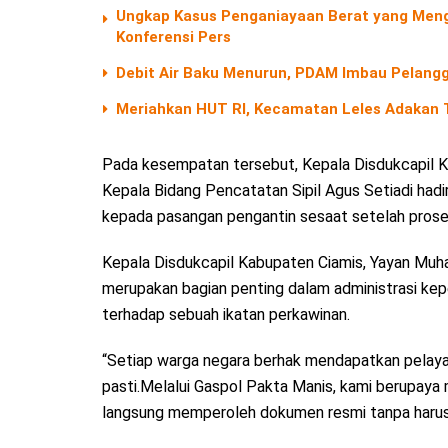
Ungkap Kasus Penganiayaan Berat yang Menga
Konferensi Pers
Debit Air Baku Menurun, PDAM Imbau Pelangg
Meriahkan HUT RI, Kecamatan Leles Adakan T
Pada kesempatan tersebut, Kepala Disdukcapil 
Kepala Bidang Pencatatan Sipil Agus Setiadi ha
kepada pasangan pengantin sesaat setelah proses
Kepala Disdukcapil Kabupaten Ciamis, Yayan Mu
merupakan bagian penting dalam administrasi ke
terhadap sebuah ikatan perkawinan.
“Setiap warga negara berhak mendapatkan pelaya
pasti.Melalui Gaspol Pakta Manis, kami berupay
langsung memperoleh dokumen resmi tanpa harus m