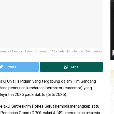
Kembali Tangkap Pelaku Curanmor, 17 Sepeda Motor Berhasil Diamankan.
Tweet
Send
lalui Unit III Pidum yang tergabung dalam Tim Sancang
dana pencurian kendaraan bermotor (curanmor) yang
daya thn 2026 pada Sabtu (6/6/2026).
laku, Satreskrim Polres Garut kembali menangkap satu
encarian Orang (DPO), yakni A (49), merupakan residivis