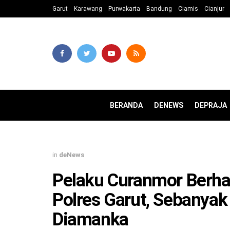
Garut
Karawang
Purwakarta
Bandung
Ciamis
Cianjur
BERANDA
DENEWS
DEPRAJA
in
deNews
Pelaku Curanmor Berha
Polres Garut, Sebanyak
Diamanka