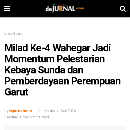
in
deNews
Milad Ke-4 Wahegar Jadi
Momentum Pelestarian
Kebaya Sunda dan
Pemberdayaan Perempuan
Garut
by
dejurnalcom
Kamis, 4 Juni 2026
Reading Time: 4 mins read