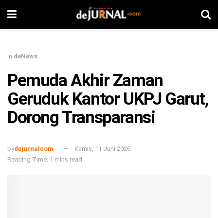
in
deNews
Pemuda Akhir Zaman
Geruduk Kantor UKPJ Garut,
Dorong Transparansi
by
dejurnalcom
Kamis, 11 Juni 2026
Reading Time: 1 mins read