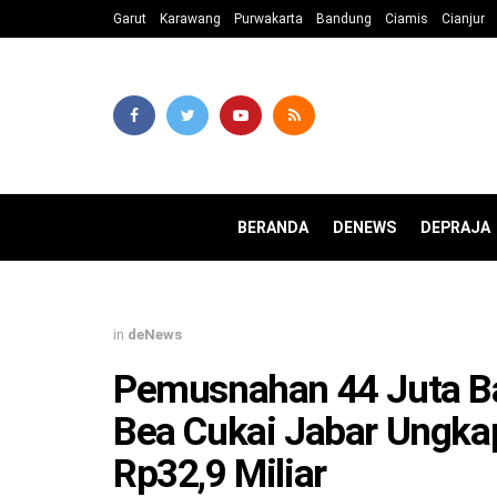
Garut
Karawang
Purwakarta
Bandung
Ciamis
Cianjur
BERANDA
DENEWS
DEPRAJA
in
deNews
Pemusnahan 44 Juta Bat
Bea Cukai Jabar Ungka
Rp32,9 Miliar