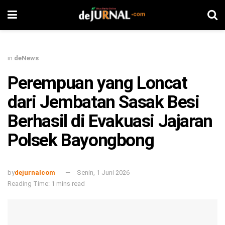
in
deNews
Perempuan yang Loncat
dari Jembatan Sasak Besi
Berhasil di Evakuasi Jajaran
Polsek Bayongbong
by
dejurnalcom
Senin, 1 Juni 2026
Reading Time: 1 mins read