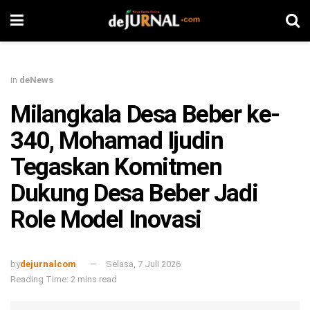
in
deNews
Milangkala Desa Beber ke-
340, Mohamad Ijudin
Tegaskan Komitmen
Dukung Desa Beber Jadi
Role Model Inovasi
by
dejurnalcom
Selasa, 7 Juli 2026
Reading Time: 2 mins read