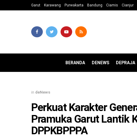
Garut
Karawang
Purwakarta
Bandung
Ciamis
Cianjur
BERANDA
DENEWS
DEPRAJA
in
deNews
Perkuat Karakter Gene
Pramuka Garut Lantik
DPPKBPPPA