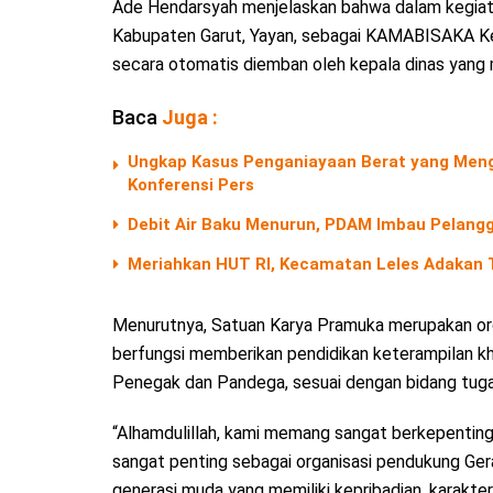
Ade Hendarsyah menjelaskan bahwa dalam kegia
Kabupaten Garut, Yayan, sebagai KAMABISAKA Kenc
secara otomatis diemban oleh kepala dinas yan
Baca
Juga :
Ungkap Kasus Penganiayaan Berat yang Menga
Konferensi Pers
Debit Air Baku Menurun, PDAM Imbau Pelangg
Meriahkan HUT RI, Kecamatan Leles Adakan T
Menurutnya, Satuan Karya Pramuka merupakan or
berfungsi memberikan pendidikan keterampilan 
Penegak dan Pandega, sesuai dengan bidang tuga
“Alhamdulillah, kami memang sangat berkepentin
sangat penting sebagai organisasi pendukung Ge
generasi muda yang memiliki kepribadian, karakt