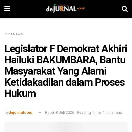
in
deNews
Legislator F Demokrat Akhiri
Hailuki BAKUMBARA, Bantu
Masyarakat Yang Alami
Ketidakadilan dalam Proses
Hukum
by
dejurnalcom
Rabu, 8 Juli 2026
Reading Time: 1 mins read