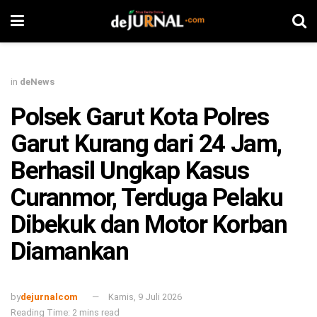
in
deNews
Polsek Garut Kota Polres
Garut Kurang dari 24 Jam,
Berhasil Ungkap Kasus
Curanmor, Terduga Pelaku
Dibekuk dan Motor Korban
Diamankan
by
dejurnalcom
Kamis, 9 Juli 2026
Reading Time: 2 mins read