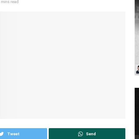
 mins read
Tweet
Send