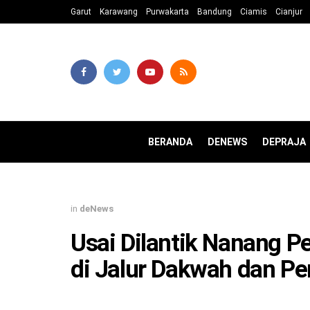
Garut
Karawang
Purwakarta
Bandung
Ciamis
Cianjur
BERANDA
DENEWS
DEPRAJA
in
deNews
Usai Dilantik Nanang 
di Jalur Dakwah dan 