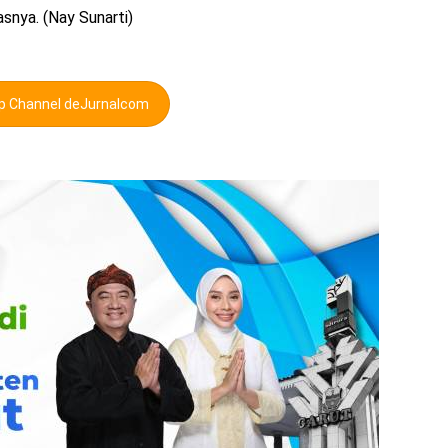
snya. (Nay Sunarti)
pp Channel deJurnalcom