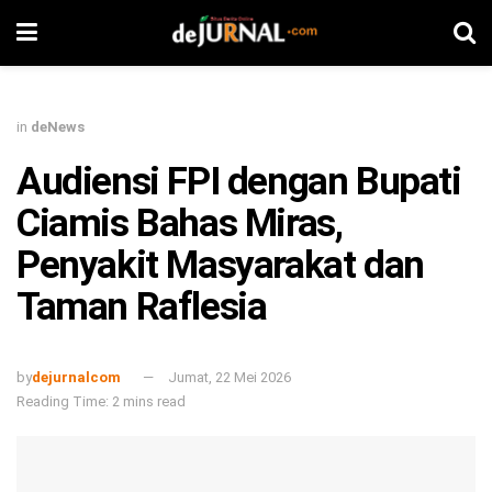
in
deNews
Audiensi FPI dengan Bupati
Ciamis Bahas Miras,
Penyakit Masyarakat dan
Taman Raflesia
by
dejurnalcom
Jumat, 22 Mei 2026
Reading Time: 2 mins read