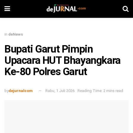
in
deNews
Bupati Garut Pimpin
Upacara HUT Bhayangkara
Ke-80 Polres Garut
by
dejurnalcom
Rabu, 1 Juli 2026
Reading Time: 2 mins read