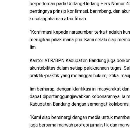
berpedoman pada Undang-Undang Pers Nomor 40 T
pentingnya prinsip konfirmasi, berimbang, dan ak
kesalahpahaman atau fitnah.
“Konfirmasi kepada narasumber terkait adalah kunc
merugikan pihak mana pun. Kami selalu siap member
Iim.
Kantor ATR/BPN Kabupaten Bandung juga berkomit
akuntabilitas dalam setiap pelaksanaan tugas. Sel
praktik-praktik yang melanggar hukum, etika, mau
Iim berharap, dengan klarifikasi ini masyarakat da
dapat dipertanggungjawabkan kebenarannya. Ia
Kabupaten Bandung dengan semangat kolaborasi 
“Kami siap bersinergi dengan media untuk member
jaga bersama marwah profesi jurnalistik dan mar