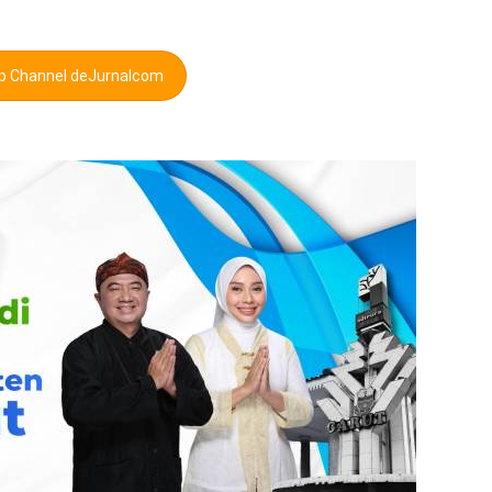
pp Channel deJurnalcom