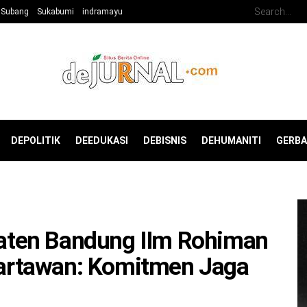
Subang
Sukabumi
indramayu
DEPOLITIK
DEEDUKASI
DEBISNIS
DEHUMANITI
GERB
ten Bandung IIm Rohiman
rtawan: Komitmen Jaga