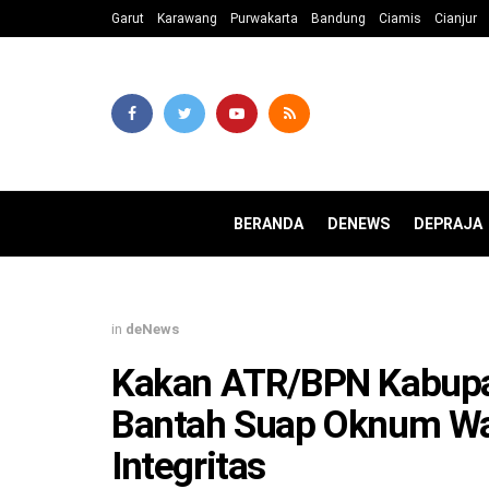
Garut
Karawang
Purwakarta
Bandung
Ciamis
Cianjur
BERANDA
DENEWS
DEPRAJA
in
deNews
Kakan ATR/BPN Kabupa
Bantah Suap Oknum Wa
Integritas