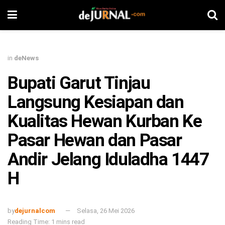
in
deNews
Bupati Garut Tinjau
Langsung Kesiapan dan
Kualitas Hewan Kurban Ke
Pasar Hewan dan Pasar
Andir Jelang Iduladha 1447
H
by
dejurnalcom
Selasa, 26 Mei 2026
Reading Time: 1 mins read