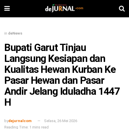
in
deNews
Bupati Garut Tinjau
Langsung Kesiapan dan
Kualitas Hewan Kurban Ke
Pasar Hewan dan Pasar
Andir Jelang Iduladha 1447
H
by
dejurnalcom
Selasa, 26 Mei 2026
Reading Time: 1 mins read