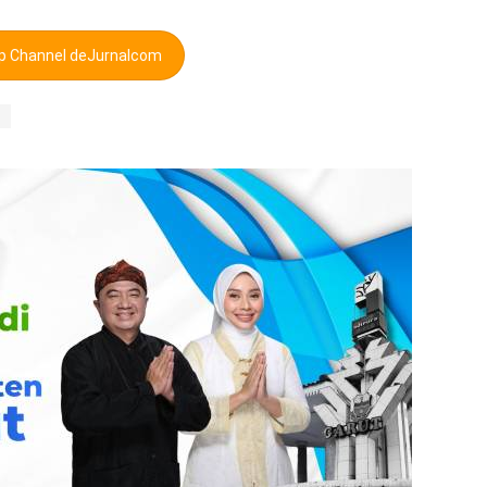
pp Channel deJurnalcom