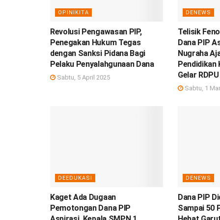
OPINIKITA
DENEWS
Revolusi Pengawasan PIP,
Telisik Fe
Penegakan Hukum Tegas
Dana PIP As
dengan Sanksi Pidana Bagi
Nugraha Aj
Pelaku Penyalahgunaan Dana
Pendidikan
Gelar RDPU 
Sabtu, 5 April 2025
Sabtu, 1 Mar
DEEDUKASI
DENEWS
Kaget Ada Dugaan
Dana PIP D
Pemotongan Dana PIP
Sampai 50 
Aspirasi, Kepala SMPN 1
Hebat Garut