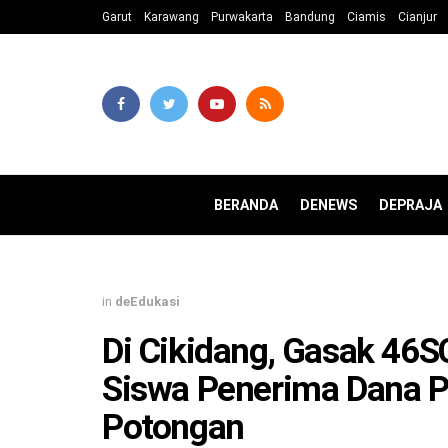
Garut
Karawang
Purwakarta
Bandung
Ciamis
Cianjur
BERANDA
DENEWS
DEPRAJA
in
deEdukasi
Di Cikidang, Gasak 46
Siswa Penerima Dana P
Potongan