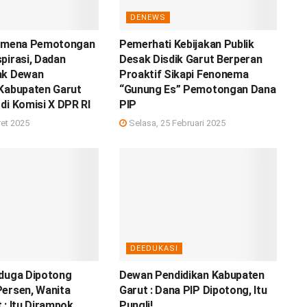
DENEWS
nomena Pemotongan
Pemerhati Kebijakan Publik
pirasi, Dadan
Desak Disdik Garut Berperan
ak Dewan
Proaktif Sikapi Fenonema
 Kabupaten Garut
“Gunung Es” Pemotongan Dana
di Komisi X DPR RI
PIP
et 2025
Selasa, 25 Februari 2025
DEEDUKASI
iduga Dipotong
Dewan Pendidikan Kabupaten
Persen, Wanita
Garut : Dana PIP Dipotong, Itu
 : Itu Dirampok
Pungli!