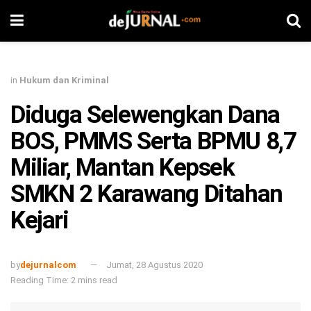
in
Hukum dan Kriminal
Diduga Selewengkan Dana
BOS, PMMS Serta BPMU 8,7
Miliar, Mantan Kepsek
SMKN 2 Karawang Ditahan
Kejari
by
dejurnalcom
Jumat, 28 Agustus 2020
Reading Time: 2 mins read