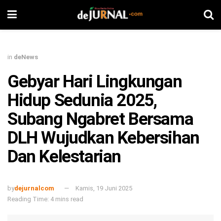
in
deNews
Gebyar Hari Lingkungan
Hidup Sedunia 2025,
Subang Ngabret Bersama
DLH Wujudkan Kebersihan
Dan Kelestarian
by
dejurnalcom
Kamis, 19 Juni 2025
Reading Time: 4 mins read