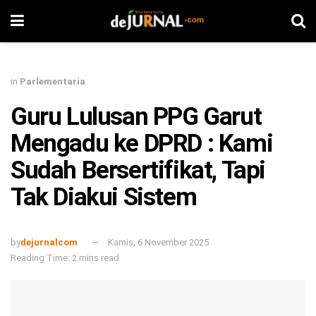
in
Parlementaria
Guru Lulusan PPG Garut
Mengadu ke DPRD : Kami
Sudah Bersertifikat, Tapi
Tak Diakui Sistem
by
dejurnalcom
Kamis, 6 November 2025
Reading Time: 2 mins read