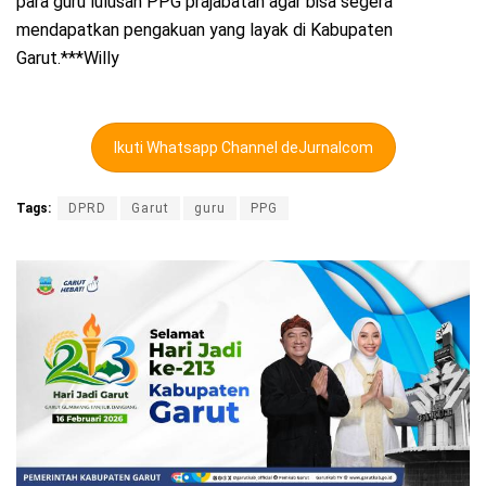
para guru lulusan PPG prajabatan agar bisa segera
mendapatkan pengakuan yang layak di Kabupaten
Garut.***Willy
Ikuti Whatsapp Channel deJurnalcom
Tags:
DPRD
Garut
guru
PPG