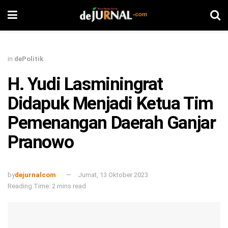
in
dePolitik
H. Yudi Lasminingrat
Didapuk Menjadi Ketua Tim
Pemenangan Daerah Ganjar
Pranowo
by
dejurnalcom
Jumat, 13 Oktober 2023
Reading Time: 2 mins read