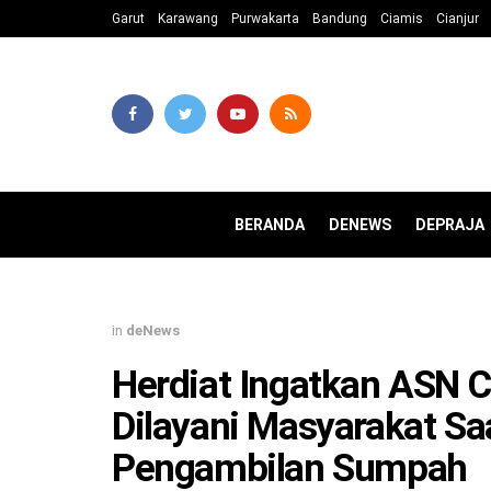
Garut
Karawang
Purwakarta
Bandung
Ciamis
Cianjur
BERANDA
DENEWS
DEPRAJA
in
deNews
Herdiat Ingatkan ASN 
Dilayani Masyarakat Sa
Pengambilan Sumpah