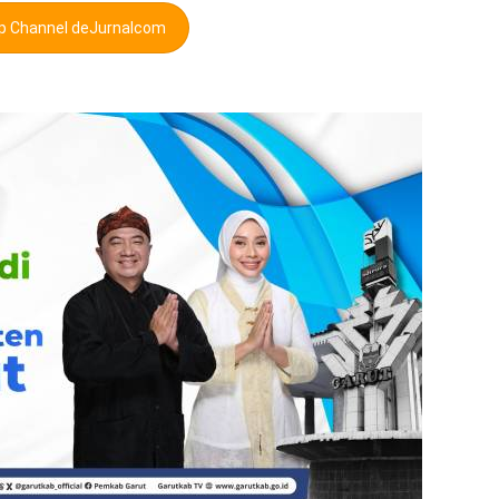
pp Channel deJurnalcom