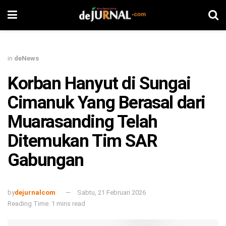
in
deNews
Korban Hanyut di Sungai
Cimanuk Yang Berasal dari
Muarasanding Telah
Ditemukan Tim SAR
Gabungan
by
dejurnalcom
Sabtu, 21 Februari 2026
Reading Time: 1 mins read