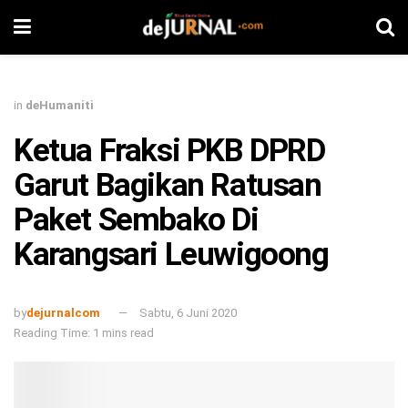
in
deHumaniti
Ketua Fraksi PKB DPRD
Garut Bagikan Ratusan
Paket Sembako Di
Karangsari Leuwigoong
by
dejurnalcom
Sabtu, 6 Juni 2020
Reading Time: 1 mins read