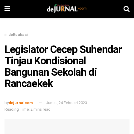
in
deEdukasi
Legislator Cecep Suhendar
Tinjau Kondisional
Bangunan Sekolah di
Rancaekek
by
dejurnalcom
Jumat, 24 Februari 2023
Reading Time: 2 mins read