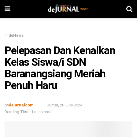
in
deNews
Pelepasan Dan Kenaikan
Kelas Siswa/i SDN
Baranangsiang Meriah
Penuh Haru
by
dejurnalcom
Jumat, 28 Juni 2024
Reading Time: 1 mins read