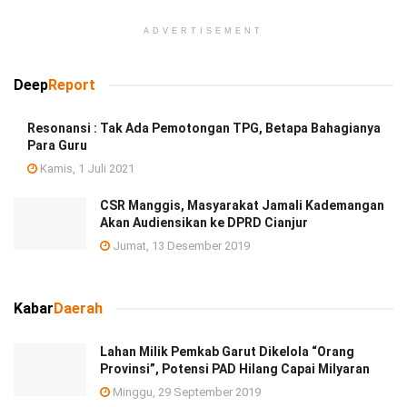
ADVERTISEMENT
Deep
Report
Resonansi : Tak Ada Pemotongan TPG, Betapa Bahagianya
Para Guru
Kamis, 1 Juli 2021
CSR Manggis, Masyarakat Jamali Kademangan
Akan Audiensikan ke DPRD Cianjur
Jumat, 13 Desember 2019
Kabar
Daerah
Lahan Milik Pemkab Garut Dikelola “Orang
Provinsi”, Potensi PAD Hilang Capai Milyaran
Minggu, 29 September 2019