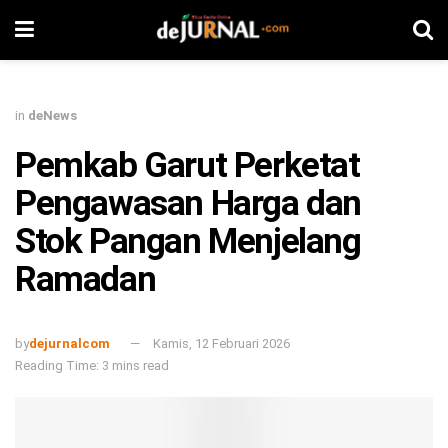
in
deNews
Pemkab Garut Perketat
Pengawasan Harga dan
Stok Pangan Menjelang
Ramadan
by
dejurnalcom
Kamis, 12 Februari 2026
Reading Time: 3 mins read